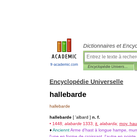
Dictionnaires et Ency
fr-academic.com
Encyclopédie Universelle
Encyclopédie Universelle
hallebarde
hallebarde
hallebarde
[ '
albard
]
n
.
f
.
•
1448
;
alabarde
1333
;
it
.
alabarda
;
moy
.
hau
♦
Anciennt
Arme
d
'
hast
à
longue
hampe
,
mun
l
'
une
en
forme
de
croissant
,
l
'
autre
en
pointe