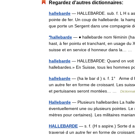
Regardez d'autres dictionnaires:
hallebarde
— HALLEBARDE. sub. f. L H s aspi
pointe de fer. Un coup de hallebarde. la hamp
que porte un Sergent dans une compagni
*hallebarde
— ● hallebarde nom féminin (hau
hast, à fer pointu et tranchant, en usage du 
suisse et en service d honneur dans la… 
hallebarde
— HALLEBARDE: Quand on voit un
hallebardes.» En Suisse, tous les hommes 
hallebarde
— (ha le bar d ) s. f. 1° Arme d h
un autre fer en forme de croissant. Les suisse
et pertuisanes seront montées… …
Dictionnai
Hallebarde
— Plusieurs hallebardes La halle
éventuellement une ou plusieurs pointes. Le 
mètres pour certaines). Les militaires man
HALLEBARDE
— s. f. (H s aspire.) Sorte d a
traversé d un autre fer en forme de croissan