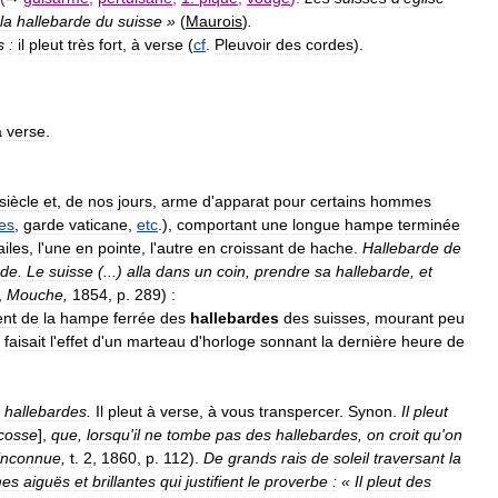
la
hallebarde
du
suisse
»
(
Maurois
)
.
s
:
il
pleut
très
fort
,
à
verse
(
cf
.
Pleuvoir
des
cordes
).
à
verse
.
siècle
et
,
de
nos
jours
,
arme
d
'
apparat
pour
certains
hommes
es
,
garde
vaticane
,
etc
.),
comportant
une
longue
hampe
terminée
ailes
,
l
'
une
en
pointe
,
l
'
autre
en
croissant
de
hache
.
Hallebarde
de
rde
.
Le
suisse
(...)
alla
dans
un
coin
,
prendre
sa
hallebarde
,
et
,
Mouche
,
1854
,
p
.
289
)
:
ent
de
la
hampe
ferrée
des
hallebardes
des
suisses
,
mourant
peu
,
faisait
l
'
effet
d
'
un
marteau
d
'
horloge
sonnant
la
dernière
heure
de
hallebardes
.
Il
pleut
à
verse
,
à
vous
transpercer
.
Synon
.
Il
pleut
cosse
],
que
,
lorsqu
'
il
ne
tombe
pas
des
hallebardes
,
on
croit
qu
'
on
inconnue
,
t
.
2
,
1860
,
p
.
112
).
De
grands
rais
de
soleil
traversant
la
mes
aiguës
et
brillantes
qui
justifient
le
proverbe
:
«
Il
pleut
des