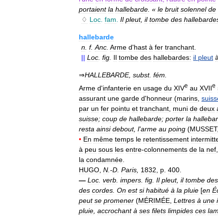
portaient
la
hallebarde
. «
le
bruit
solennel
de
♢
Loc
.
fam
.
Il
pleut
,
il
tombe
des
hallebarde
hallebarde
n
.
f
.
Anc
.
Arme
d
'
hast
à
fer
tranchant
.
||
Loc
.
fig
.
Il
tombe
des
hallebardes:
il
pleut
⇒
HALLEBARDE
,
subst
.
fém
.
e
e
Arme
d
'
infanterie
en
usage
du
XIV
au
XVII
assurant
une
garde
d
'
honneur
(
marins
,
suiss
par
un
fer
pointu
et
tranchant
,
muni
de
deux
suisse
;
coup
de
hallebarde
;
porter
la
halleba
resta
ainsi
debout
,
l
'
arme
au
poing
(
MUSSET
•
En
même
temps
le
retentissement
intermitt
à
peu
sous
les
entre
-
colonnements
de
la
nef
la
condamnée
.
HUGO
,
N
.-
D
.
Paris
,
1832
,
p
.
400
.
—
Loc
.
verb
.
impers
.
fig
.
Il
pleut
,
il
tombe
des
des
cordes
.
On
est
si
habitué
à
la
pluie
[
en
É
peut
se
promener
(
MÉRIMÉE
,
Lettres
à
une
pluie
,
accrochant
à
ses
filets
limpides
ces
la