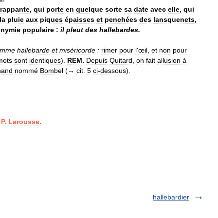
frappante
,
qui
porte
en
quelque
sorte
sa
date
avec
elle
,
qui
la
pluie
aux
piques
épaisses
et
penchées
des
lansquenets
,
onymie
populaire
:
il
pleut
des
hallebardes
.
omme
hallebarde
et
miséricorde
:
rimer
pour
l
'
œil
,
et
non
pour
mots
sont
identiques
).
REM
.
Depuis
Quitard
,
on
fait
allusion
à
hand
nommé
Bombel
(→
cit
.
5
ci
-
dessous
).
P
.
Larousse
.
hallebardier