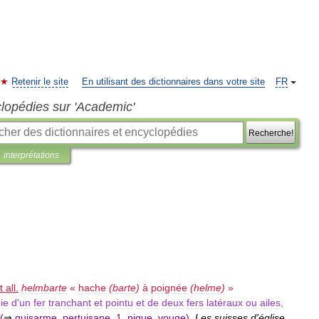
Retenir le site
En utilisant des dictionnaires dans votre site
FR
clopédies sur 'Academic'
Recherche!
interprétations
t
all
.
helmbarte
«
hache
(
barte
)
à
poignée
(
helme
)
»
ie
d
'
un
fer
tranchant
et
pointu
et
de
deux
fers
latéraux
ou
ailes
,
(
⇒
guisarme
,
pertuisane
,
1
.
pique
,
vouge
)
.
Les
suisses
d
'
église