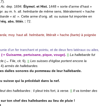
17
).
Ac
.
dep
.
1694
.
Étymol
.
et
Hist
.
1448
«
sorte
d
'
arme
d
'
hast
»
pr
.
au
m
.
h
.
all
.
helmbarte
de
même
sens
,
littéralement
«
hache
ebarde
«
id
. ».
Cette
arme
d
'
orig
.
all
.
ou
suisse
fut
importée
en
Fréq
.
abs
.
littér
.
:
72
.
arda
;
moy
.
haut
all
.
helmbarte
,
littéralt
«
hache
(
barte
)
à
poignée
unie
d
'
un
fer
tranchant
et
pointu
,
et
de
deux
fers
latéraux
ou
ailes
,
e
(
⇒
Guisarme
,
pertuisane
,
pique
,
vouge
).
||
La
hallebarde
fut
cle
(→
File
,
cit
.
6
).
||
Les
suisses
d
'
église
portent
encore
la
.
4
)
armés
de
hallebardes
.
les
dalles
sonores
du
pommeau
de
leur
hallebarde
.
du
suisse
qui
la
précédait
dans
la
nef
.
leut
des
hallebardes
:
il
pleut
très
fort
,
à
verse
.
||
Il
va
tomber
des
sur
ton
chef
des
hallebardes
au
lieu
de
pluie
!
1
.