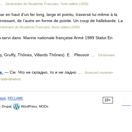
s …
Dictionnaire de l'Academie Francaise, 7eme edition (1835)
ar en haut d’un fer long, large et pointu, traversé lui même à la
croissant, de l’autre en forme de pointe. Un coup de hallebarde. La
ctionnaire de l'Academie Francaise, 8eme edition (1935)
 servi dans Marine nationale française Armé 1989 Statut En
 Gruffy, Thônes, Villards Thônes). E. : Pleuvoir …
Dictionnaire
e.
— См. Что не складно, то и не ладно …
Большой толково-
я орфография)
ique
,
RÉCLAME
18+
Drupal,
WordPress, MODx.