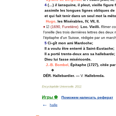
4
(…)
il
lansquine
,
il
pleut
,
vieille
figure
assimile
les
longues
lignes
obliques
de
et
qui
fait
tenir
dans
un
seul
mot
la
mét
Hugo
,
les
Misérables
,
IV
,
VII
,
II
.
♦
☑
(
1690
,
Furetière
).
Loc
.
Vieilli
.
Rimer
c
l
'
oreille
(
les
trois
dernières
lettres
des
deux
l
'
épitaphe
d
'
un
Suisse
,
rédigée
par
un
marc
5
Ci
-
gît
mon
ami
Mardoche
;
Il
a
voulu
être
enterré
à
Saint
-
Eustache
;
Il
a
porté
trente
-
deux
ans
sa
hallebarde
;
Dieu
lui
fasse
miséricorde
.
J
.-
B
.
Bombel
,
Épitaphe
(
1727
),
citée
par
❖
DÉR
.
Hallebardier
. —
V
.
Hallebreda
.
Encyclopédie
Universelle
.
2012
.
Игры ⚽
Поможем написать реферат
halle