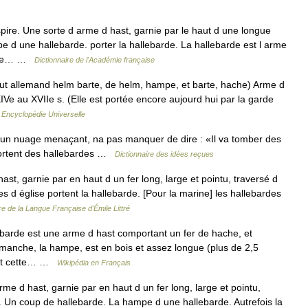
re. Une sorte d arme d hast, garnie par le haut d une longue
e d une hallebarde. porter la hallebarde. La hallebarde est l arme
e de… …
Dictionnaire de l'Académie française
t allemand helm barte, de helm, hampe, et barte, hache) Arme d
XIVe au XVIIe s. (Elle est portée encore aujourd hui par la garde
…
Encyclopédie Universelle
 nuage menaçant, na pas manquer de dire : «Il va tomber des
portent des hallebardes …
Dictionnaire des idées reçues
ast, garnie par en haut d un fer long, large et pointu, traversé d
s d église portent la hallebarde. [Pour la marine] les hallebardes
re de la Langue Française d'Émile Littré
barde est une arme d hast comportant un fer de hache, et
manche, la hampe, est en bois et assez longue (plus de 2,5
iant cette… …
Wikipédia en Français
rme d hast, garnie par en haut d un fer long, large et pointu,
t. Un coup de hallebarde. La hampe d une hallebarde. Autrefois la