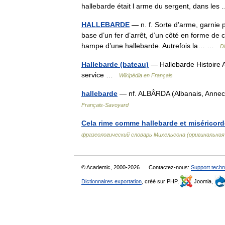
hallebarde était l arme du sergent, dans le
HALLEBARDE
— n. f. Sorte d’arme, garnie p
base d’un fer d’arrêt, d’un côté en forme de 
hampe d’une hallebarde. Autrefois la… …
Di
Hallebarde (bateau)
— Hallebarde Histoire A
service …
Wikipédia en Français
hallebarde
— nf. ALBÂRDA (Albanais, Annecy,
Français-Savoyard
Cela rime comme hallebarde et miséricord
фразеологический словарь Михельсона (оригинальна
© Academic, 2000-2026
Contactez-nous:
Support techn
Dictionnaires exportation
, créé sur PHP,
Joomla,