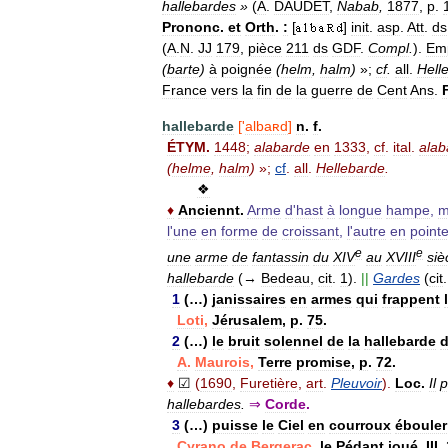
hallebardes
»
(
A
.
DAUDET
,
Nabab
,
1877
,
p
.
Prononc
.
et
Orth
.
:
[
]
init
.
asp
.
Att
.
ds
(
A
.
N
.
JJ
179
,
pièce
211
ds
GDF
.
Compl
.
).
Em
(
barte
)
à
poignée
(
helm
,
halm
)
»;
cf
.
all
.
Hell
France
vers
la
fin
de
la
guerre
de
Cent
Ans
.
hallebarde
['
albaʀd
]
n
.
f
.
ÉTYM
.
1448
;
alabarde
en
1333
,
cf
.
ital
.
alab
(
helme
,
halm
)
»;
cf
.
all
.
Hellebarde
.
❖
♦
Anciennt
.
Arme
d
'
hast
à
longue
hampe
,
m
l
'
une
en
forme
de
croissant
,
l
'
autre
en
point
e
e
une
arme
de
fantassin
du
XIV
au
XVIII
siè
hallebarde
(→
Bedeau
,
cit
.
1
).
||
Gardes
(
cit
1
(…)
janissaires
en
armes
qui
frappent
Loti
,
Jérusalem
,
p
.
75
.
2
(…)
le
bruit
solennel
de
la
hallebarde
A
.
Maurois
,
Terre
promise
,
p
.
72
.
♦
☑
(
1690
,
Furetière
,
art
.
Pleuvoir
).
Loc
.
Il
p
hallebardes
.
⇒
Corde
.
3
(…)
puisse
le
Ciel
en
courroux
ébouler
Cyrano
de
Bergerac
,
le
Pédant
joué
,
III
,